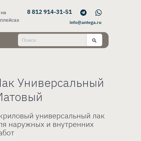
8 812 914-31-51
 на
плейсах
info@antega.ru
Лак Универсальный
Матовый
криловый универсальный лак
ля наружных и внутренних
абот