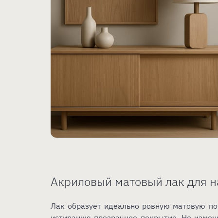
Акриловый матовый лак для н
Лак образует идеально ровную матовую пов
истиранию прозрачное покрытие. Не измен