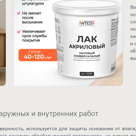
Во
ос
сл
по
ки
и 
об
в
аружных и внутренних работ
ерхность, используется для защиты основания от влаги,
яет текстуру обрабатываемой поверхности, не липнет по