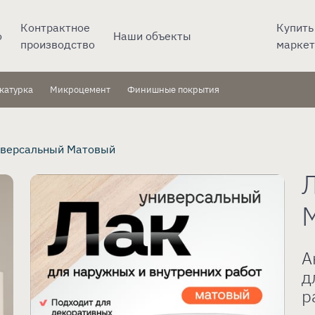
Контрактное
Купить
о
Наши объекты
производство
маркет
катурка
Микроцемент
Финишные покрытия
иверсальный Матовый
А
д
р