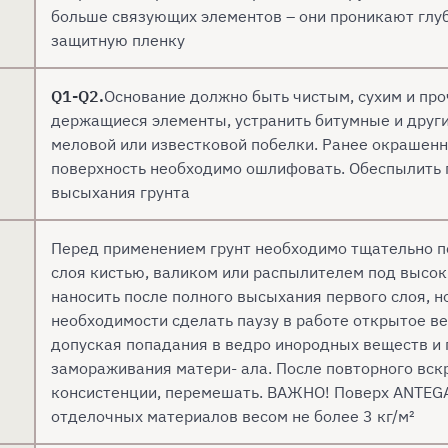
больше связующих элементов – они проникают глуб
защитную пленку
Q1-Q2.
Основание должно быть чистым, сухим и пр
держащиеся элементы, устранить битумные и други
меловой или известковой побелки. Ранее окрашен
поверхность необходимо ошлифовать. Обеспылить 
высыхания грунта
Перед применением грунт необходимо тщательно пе
слоя кистью, валиком или распылителем под высо
наносить после полного высыхания первого слоя, но
необходимости сделать паузу в работе открытое ве
допуская попадания в ведро инородных веществ и 
замораживания матери- ала. После повторного вск
консистенции, перемешать. ВАЖНО! Поверх ANTEGA
отделочных материалов весом не более 3 кг/м²