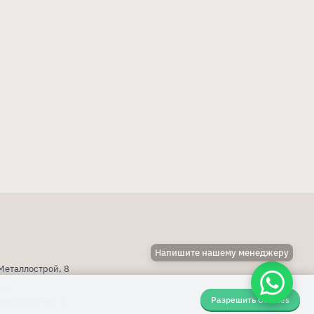
Напишите нашему менеджеру
 Металлострой, 8
я»
Разрешить Cookies
икова 28 лит. Е