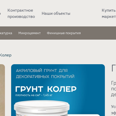
Контрактное
Купить
о
Наши объекты
производство
маркет
катурка
Микроцемент
Финишные покрытия
 Колер
Г
п
д
Ус
эф