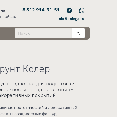
8 812 914-31-51
 на
плейсах
info@antega.ru
Грунт Колер
рунт-подложка для подготовки
оверхности перед нанесением
екоративных покрытий
иливает эстетический и декоративный
фекты создаваемых фактур,