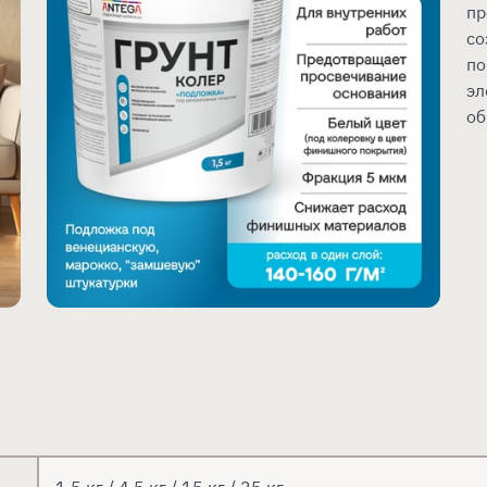
пр
со
по
эл
об