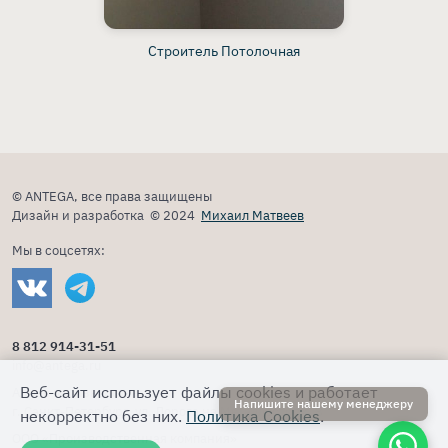
Строитель Потолочная
© ANTEGA, все права защищены
Дизайн и разработка © 2024
Михаил Матвеев
Мы в соцсетях:
8 812 914-31-51
info@antega.ru
Веб-сайт использует файлы cookies и работает
Адрес производства:
Напишите нашему менеджеру
г. Санкт-Петербург, ул. Дорога на Металлострой, 8
некорректно без них.
Политика Cookies
.
ООО «Производственная компания»